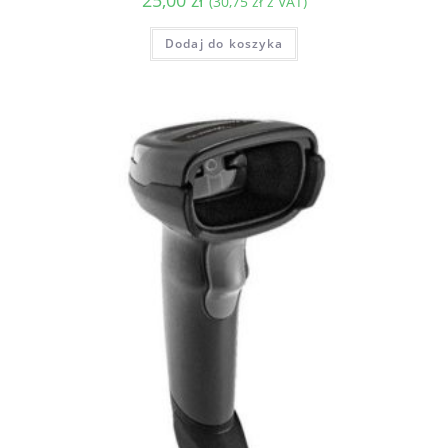
(
30,75
zł
z VAT)
Dodaj do koszyka