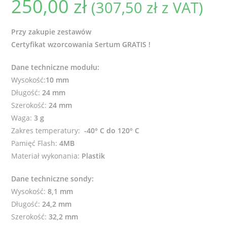
250,00
zł
(
307,50
zł
z VAT)
Przy zakupie zestawów
Certyfikat wzorcowania Sertum GRATIS !
Dane techniczne modułu:
Wysokość:
10 mm
Długość:
24 mm
Szerokość:
24 mm
Waga:
3 g
Zakres temperatury:
-40° C do 120° C
Pamięć Flash:
4MB
Materiał wykonania:
Plastik
Dane techniczne sondy:
Wysokość:
8,1 mm
Długość:
24,2 mm
Szerokość:
32,2 mm