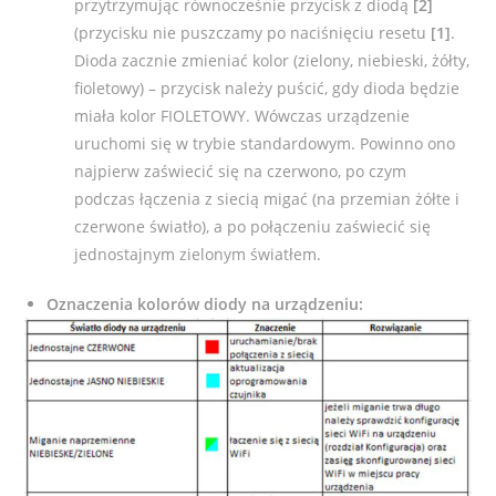
przytrzymując równocześnie przycisk z diodą
[2]
(przycisku nie puszczamy po naciśnięciu
resetu
[1]
.
Dioda zacznie zmieniać kolor (zielony, niebieski, żółty,
fioletowy) – przycisk należy puścić, gdy dioda będzie
miała kolor FIOLETOWY.
Wówczas urządzenie
uruchomi się w trybie standardowym. Powinno ono
najpierw zaświecić się na czerwono, po czym
podczas łączenia z siecią migać (na przemian żółte i
czerwone światło), a po połączeniu zaświecić się
jednostajnym zielonym światłem.
Oznaczenia kolorów diody na urządzeniu: