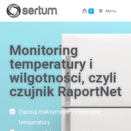
Menu
0
Monitoring
temperatury i
wilgotności, czyli
czujnik RaportNet
Zapisuj maksymalne i minimalne
temperatury