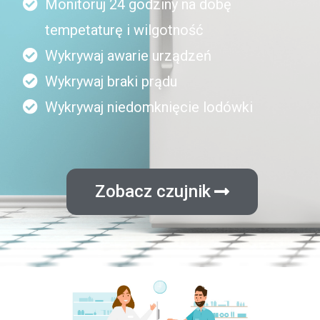
Monitoruj 24 godziny na dobę
tempetaturę i wilgotność
Wykrywaj awarie urządzeń
Wykrywaj braki prądu
Wykrywaj niedomknięcie lodówki
Zobacz czujnik