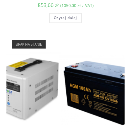
853,66
zł
(
1050,00
zł
z VAT)
Czytaj dalej
BRAK NA STANIE