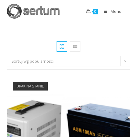
Menu
0
Sortuj wg popularności
BRAK NA STANIE